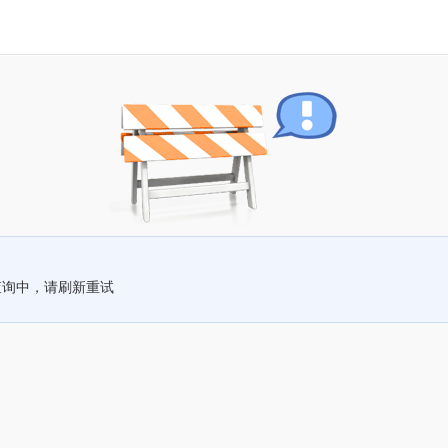
查询中，请刷新重试