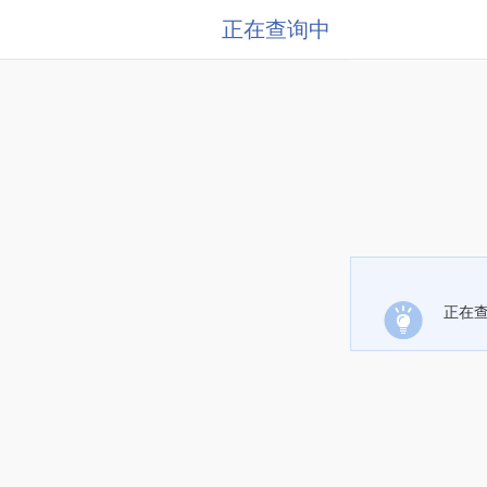
正在查询中
正在