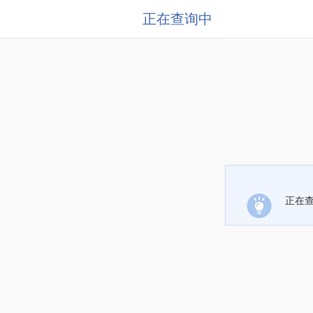
正在查询中
正在