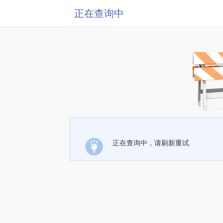
正在查询中
正在查询中，请刷新重试