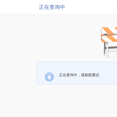
正在查询中
正在查询中，请刷新重试